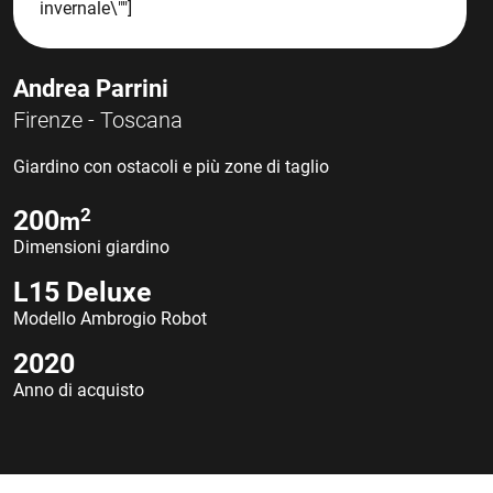
invernale\""]
Andrea Parrini
A
Firenze - Toscana
F
Giardino con ostacoli e più zone di taglio
G
2
200
m
Dimensioni giardino
D
L15 Deluxe
Modello Ambrogio Robot
M
2020
Anno di acquisto
A